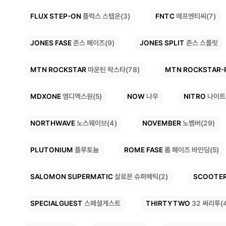
FLUX STEP-ON
FNTC
에프엔티씨(7)
플럭스 스텝온(3)
JONES FASE
JONES SPLIT
존스 페이즈(9)
존스 스플릿
MTN ROCKSTAR-
MTN ROCKSTAR
마운틴 락스타(78)
MDXONE
NITRO
NOW
나이트
엠디엑스원(5)
나우
NORTHWAVE
NOVEMBER
노스웨이브(4)
노벰버(29)
ROME FASE
PLUTONIUM
롬 페이즈 바인딩(5)
플루토늄
SALOMON SUPERMATIC
SCOOTE
살로몬 슈퍼메틱(2)
SPECIALGUEST
THIRTYTWO
32 써리투(
스페셜게스트