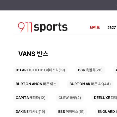
브랜드
262
VANS
반스
011 ARTISTIC
686
육팔육(28)
011 아티스틱(19)
BURTON AK
BURTON ANON
버튼 AK(44)
버튼 아논
DEELUXE
CAPITA
CLEW 클루(2)
캐피타(12)
디럭
ENGUARD
DAKINE
EBS
이비에스(51)
다카인(19)