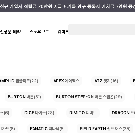
7 신상품 예약
스노우보드
웨이크/서핑
스케이트/스트릿
키즈
AMPLID
APEX
ATZ
앰플리드(22)
엣지(16)
에이펙스
BURTON STEP-ON
BURTON
버튼(51)
버튼 스텝온(29)
DRAGON
DICE
DIMITO
다이스(28)
드
스(6)
디미토
FIELD EARTH
FANATIC
파나틱(5)
필드 어스(35)
엔가드(6)