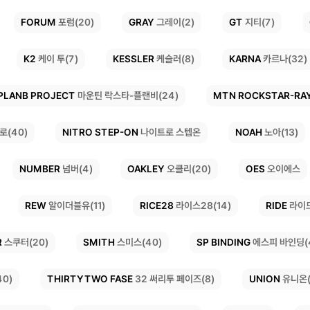
FORUM
GRAY
GT
지티(7)
그레이(2)
포럼(20)
KESSLER
KARNA
K2
케이 투(7)
카르나(32)
케슬러(8)
PLANB PROJECT
MTN ROCKSTAR-RA
마운틴 락스타-플랜비(24)
NITRO STEP-ON
NOAH
로(40)
노아(13)
나이트로 스텝온
OAKLEY
NUMBER
OES
오이에스
오클리(20)
넘버(4)
RICE28
REW
RIDE
알이더블유(11)
라이스28(14)
라이드
SP BINDING
R
SMITH
스미스(40)
에스피 바인딩(
스쿠터(20)
THIRTYTWO FASE
UNION
유니온(
40)
32 써리투 페이즈(8)