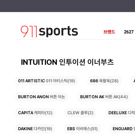
브랜드
262
INTUITION
인투이션 이너부츠
011 ARTISTIC
686
육팔육(28)
011 아티스틱(19)
BURTON AK
BURTON ANON
버튼 AK(44)
버튼 아논
DEELUXE
CAPITA
CLEW 클루(2)
캐피타(12)
디럭
ENGUARD
DAKINE
EBS
이비에스(51)
다카인(19)