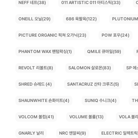
011 ARTISTIC 011 아티스틱(33)
NEFF 네프(38)
PLUTONIUM
ONEILL 오닐(29)
686 육팔육(122)
PICTURE ORGANIC 픽쳐 오가닉(23)
POW 포우(24)
PHANTOM WAX 팬텀왁싱(1)
QMILE 큐마일(59)
SALOMON 살로몬(83)
REVOLT 리볼트(8)
SP 에
SANTACRUZ 산타 크루즈(5)
S
SHRED 슈레드 (4)
SHAUNWHITE 숀화이트(4)
TH
SUNIQ 수니크(4)
VOLCOM 볼컴(41)
VOLUME 볼륨(13)
VOLA 볼라
ELECTRIC 일렉트릭(
NRC 엔알씨(9)
GNARLY 날리