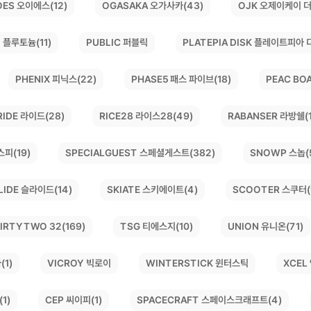
OGASAKA 오가사카(43)
OJK 오제이케이 더
OES 오이에스(12)
PLATEPIA DISK 플레이트피아 
 플루토늄(11)
PUBLIC 퍼블릭
PEAC BO
PHASE5 패스 파이브(18)
PHENIX 피닉스(22)
RICE28 라이스28(49)
RABANSER 라방쉘(1
RIDE 라이드(28)
SPECIALGUEST 스페셜게스트(382)
SNOWP 스놉(
스피(19)
SKIATE 스키에이트(4)
SCOOTER 스쿠터(
LIDE 슬라이드(14)
IRTYTWO 32(169)
UNION 유니온(71)
TSG 티에스지(10)
WINTERSTICK 윈터스틱
VICROY 빅로이
XCEL
(1)
SPACECRAFT 스페이스크래프트(4)
1)
CEP 씨이피(1)