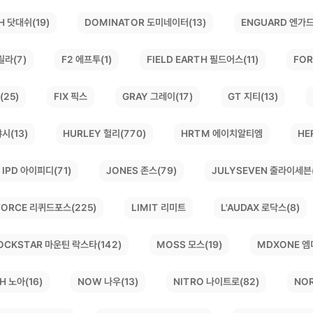
DOMINATOR 도미네이터(13)
H 닷대쉬(19)
ENGUARD 엔가드
릴라(7)
FIELD EARTH 필드어스(11)
FOR
F2 에프투(1)
(25)
GRAY 그레이(17)
GT 지티(13)
FIX 픽스
시(13)
HURLEY 헐리(770)
HE
HRTM 에이치알티엠
JULYSEVEN 줄라이세븐(
JONES 존스(79)
IPD 아이피디(71)
 FORCE 리퀴드포스(225)
L'AUDAX 로닥스(8)
LIMIT 리미트
OCKSTAR 마운틴 락스타(142)
MDXONE 엠
MOSS 모스(19)
NO
NITRO 나이트로(82)
H 노아(16)
NOW 나우(13)