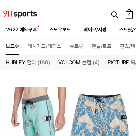
0
2627 예약구매
스노우보드
웨이크/서핑
스트릿/
보드숏
래시가드/레깅스
슈트류
핸들/로프
판쵸/
HURLEY
헐리 (180)
VOLCOM
볼컴 (4)
PICTURE
픽