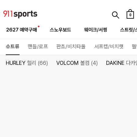
0
2627 예약구매
스노우보드
웨이크/서핑
스트릿/
슈트류
핸들/로프
판쵸/비치타올
서프캡/비치햇
헬
HURLEY
헐리 (66)
VOLCOM
볼컴 (4)
DAKINE
다카인