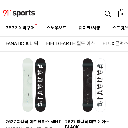
0
2627 예약구매
스노우보드
웨이크/서핑
스트릿/
FANATIC
파나틱
FIELD EARTH
필드 어스
FLUX
플럭
2627 파나틱 데크 에이스 MINT
2627 파나틱 데크 에이스
BLACK