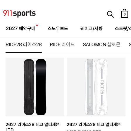
0
2627 예약구매
스노우보드
웨이크/서핑
스트릿/
RICE28
라이스28
RIDE
라이드
SALOMON
살로몬
2627 라이스28 데크 알티세븐
2627 라이스28 데크 알티세븐
LTD