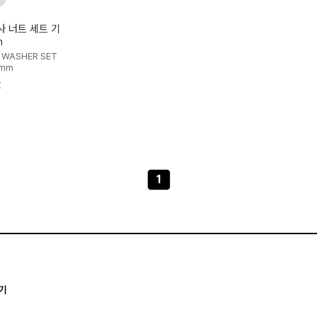
 너트 세트 기
m
 WASHER SET
8mm
t
1
기