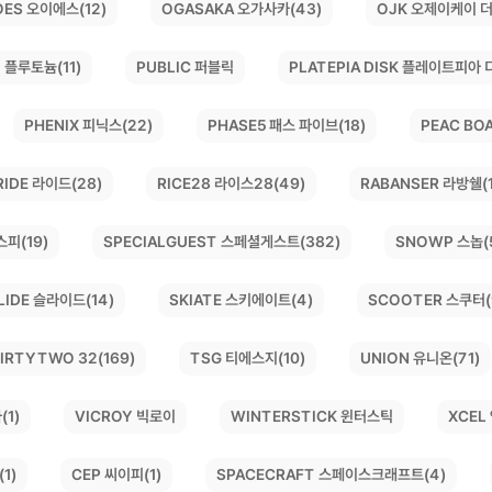
OGASAKA 오가사카(43)
OJK 오제이케이 더
OES 오이에스(12)
PLATEPIA DISK 플레이트피아 
 플루토늄(11)
PUBLIC 퍼블릭
PEAC BO
PHASE5 패스 파이브(18)
PHENIX 피닉스(22)
RICE28 라이스28(49)
RABANSER 라방쉘(1
RIDE 라이드(28)
SPECIALGUEST 스페셜게스트(382)
SNOWP 스놉(
스피(19)
SKIATE 스키에이트(4)
SCOOTER 스쿠터(
LIDE 슬라이드(14)
IRTYTWO 32(169)
UNION 유니온(71)
TSG 티에스지(10)
WINTERSTICK 윈터스틱
VICROY 빅로이
XCEL
(1)
SPACECRAFT 스페이스크래프트(4)
1)
CEP 씨이피(1)