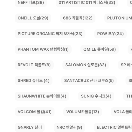
011 ARTISTIC 011 아티스틱(33)
NEFF 네프(38)
PLUTONIUM
ONEILL 오닐(29)
686 육팔육(122)
PICTURE ORGANIC 픽쳐 오가닉(23)
POW 포우(24)
PHANTOM WAX 팬텀왁싱(1)
QMILE 큐마일(59)
SALOMON 살로몬(83)
REVOLT 리볼트(8)
SP 에
SANTACRUZ 산타 크루즈(5)
S
SHRED 슈레드 (4)
SHAUNWHITE 숀화이트(4)
TH
SUNIQ 수니크(4)
VOLCOM 볼컴(41)
VOLUME 볼륨(13)
VOLA 볼라
ELECTRIC 일렉트릭(
NRC 엔알씨(9)
GNARLY 날리