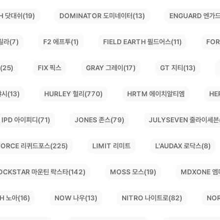
DOMINATOR 도미네이터(13)
H 닷대쉬(19)
ENGUARD 엔가드
릴라(7)
FIELD EARTH 필드어스(11)
FOR
F2 에프투(1)
(25)
GRAY 그레이(17)
GT 지티(13)
FIX 픽스
시(13)
HURLEY 헐리(770)
HE
HRTM 에이치알티엠
JULYSEVEN 줄라이세븐(
JONES 존스(79)
IPD 아이피디(71)
 FORCE 리퀴드포스(225)
L'AUDAX 로닥스(8)
LIMIT 리미트
OCKSTAR 마운틴 락스타(142)
MDXONE 엠
MOSS 모스(19)
NO
NITRO 나이트로(82)
H 노아(16)
NOW 나우(13)