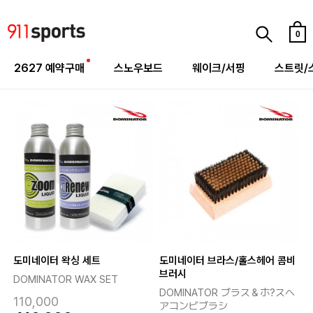
0
2627 예약구매
스노우보드
웨이크/서핑
스트릿/
도미네이터 왁싱 세트
도미네이터 브라스/홀스헤어 콤비
브러시
DOMINATOR WAX SET
DOMINATOR ブラス＆ホ?スヘ
110,000
アコンビブラシ