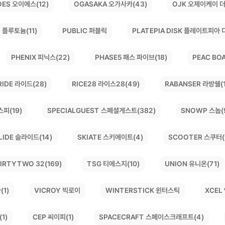
OGASAKA 오가사카(43)
OJK 오제이케이 더
OES 오이에스(12)
PLATEPIA DISK 플레이트피아 
 플루토늄(11)
PUBLIC 퍼블릭
PEAC BO
PHASE5 패스 파이브(18)
PHENIX 피닉스(22)
RICE28 라이스28(49)
RABANSER 라방쉘(1
RIDE 라이드(28)
SPECIALGUEST 스페셜게스트(382)
SNOWP 스놉(
스피(19)
SKIATE 스키에이트(4)
SCOOTER 스쿠터(
LIDE 슬라이드(14)
IRTYTWO 32(169)
UNION 유니온(71)
TSG 티에스지(10)
WINTERSTICK 윈터스틱
VICROY 빅로이
XCEL
(1)
SPACECRAFT 스페이스크래프트(4)
1)
CEP 씨이피(1)