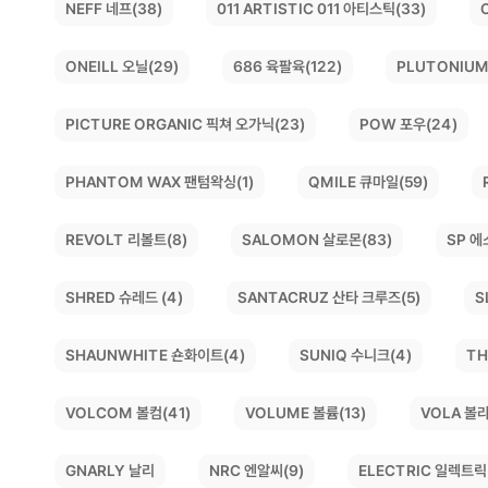
011 ARTISTIC 011 아티스틱(33)
NEFF 네프(38)
PLUTONIUM
ONEILL 오닐(29)
686 육팔육(122)
PICTURE ORGANIC 픽쳐 오가닉(23)
POW 포우(24)
PHANTOM WAX 팬텀왁싱(1)
QMILE 큐마일(59)
SALOMON 살로몬(83)
REVOLT 리볼트(8)
SP 에
SANTACRUZ 산타 크루즈(5)
S
SHRED 슈레드 (4)
SHAUNWHITE 숀화이트(4)
TH
SUNIQ 수니크(4)
VOLCOM 볼컴(41)
VOLUME 볼륨(13)
VOLA 볼라
ELECTRIC 일렉트릭(
NRC 엔알씨(9)
GNARLY 날리