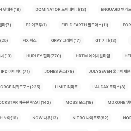
DOMINATOR 도미네이터(13)
H 닷대쉬(19)
ENGUARD 엔가드
릴라(7)
FIELD EARTH 필드어스(11)
FOR
F2 에프투(1)
(25)
GRAY 그레이(17)
GT 지티(13)
FIX 픽스
시(13)
HURLEY 헐리(770)
HE
HRTM 에이치알티엠
JULYSEVEN 줄라이세븐(
JONES 존스(79)
IPD 아이피디(71)
 FORCE 리퀴드포스(225)
L'AUDAX 로닥스(8)
LIMIT 리미트
OCKSTAR 마운틴 락스타(142)
MDXONE 엠
MOSS 모스(19)
NO
NITRO 나이트로(82)
H 노아(16)
NOW 나우(13)