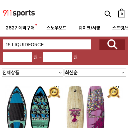
0
2627 예약구매
스노우보드
웨이크/서핑
스트릿/
원 ~
원