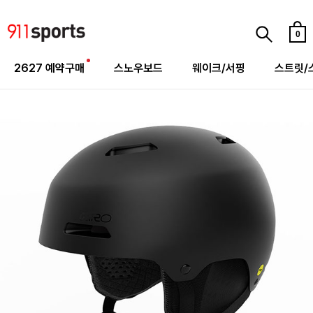
0
2627 예약구매
스노우보드
웨이크/서핑
스트릿/