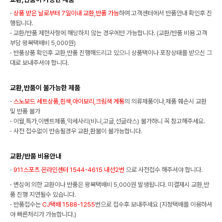
·
상품 받은 날로부터 7일이내 교환,반품 가능
하며 고객센터에서 반품안내 확인후 진
행됩니다.
·
교환/반품 제한사항에 해당하지 않는 경우에만 가능합니다. (교환/반품 비용 고객
부담 왕복택배비 5,000원)
·
반품상품 확인후 교환,반품 진행해드리고 있으니 상품택이나 포장상태를 받으신 그
대로 보내주셔야 합니다.
교환,반품이 불가능한 제품
·
스노보드 세트상품,흰색,아이보리,크림색 계통
의 의류제품이나,제품 훼손시 교환
및 반품 불가
·
이월,특가,이벤트제품,악세사리(비니,고글,선글라스) 불가하니 꼭 참고해주세요.
·
사전 접수없이 반송될경우 교환,환불이 불가능합니다.
교환/반품 비용안내
·
911스포츠 온라인센터 1544-4615 내선2번
으로 사전접수 해주셔야 합니다.
·
변심에 의한 교환이나 반품은 왕복택배비 5,000원 발생됩니다. 미결제시 교환,반
품 진행 지연될수 있습니다.
·
반품접수는
CJ택배 1588-1255
번으로 접수후 보내주세요 (지정택배를 이용하셔
야 빠른처리가 가능합니다.)