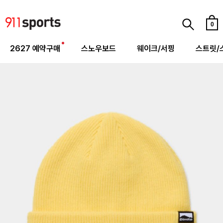
0
2627 예약구매
스노우보드
웨이크/서핑
스트릿/