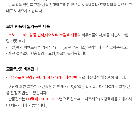
·
반품상품 확인후 교환,반품 진행해드리고 있으니 상품택이나 포장상태를 받으신 그
대로 보내주셔야 합니다.
교환,반품이 불가능한 제품
·
스노보드 세트상품,흰색,아이보리,크림색 계통
의 의류제품이나,제품 훼손시 교환
및 반품 불가
·
이월,특가,이벤트제품,악세사리(비니,고글,선글라스) 불가하니 꼭 참고해주세요.
·
사전 접수없이 반송될경우 교환,환불이 불가능합니다.
교환/반품 비용안내
·
911스포츠 온라인센터 1544-4615 내선2번
으로 사전접수 해주셔야 합니다.
·
변심에 의한 교환이나 반품은 왕복택배비 5,000원 발생됩니다. 미결제시 교환,반
품 진행 지연될수 있습니다.
·
반품접수는
CJ택배 1588-1255
번으로 접수후 보내주세요 (지정택배를 이용하셔
야 빠른처리가 가능합니다.)