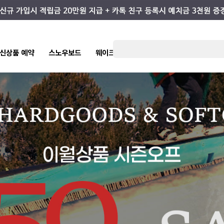
eb/variable/pretendardvariable-dynamic-subset.min.css");
7 신상품 예약
스노우보드
웨이크/서핑
스케이트/스트릿
키즈