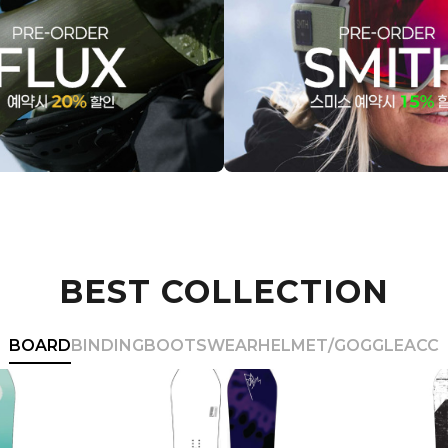
BEST COLLECTION
BOARD
BINDING
BOOTS
WEAR
HELMET/GOGGLE
ACC