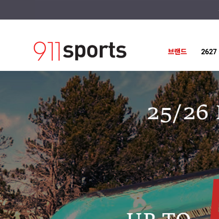
@import url("https://cdn.jsdelivr.net/gh/orioncactus/pretendard@v1.3.9/dist/w
브랜드
262