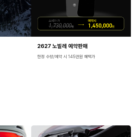
2627 노빌레 예약판매
한정 수량/예약 시 145만원 혜택가