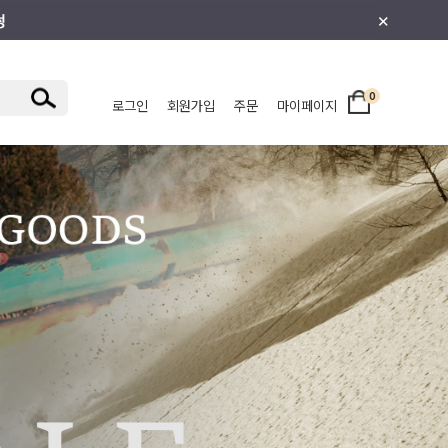
×
0
로그인
회원가입
주문
마이페이지
/주니어