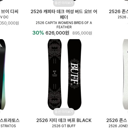
옵션 미리보기
버 브이 디씨
2526 캐피타 데크 여성 버드 오브 어
2526 존
페더
.V DC
2526 
,050,000원
2526 CAPITA WOMENS BIRDS OF A
FEATHER
30%
626,000원
895,000원
옵션 미리보기
성 스트라토스
2526 지티 데크 버프 BLACK
2526 존스
 STRATOS
2526 GT BUFF
2526 JONE