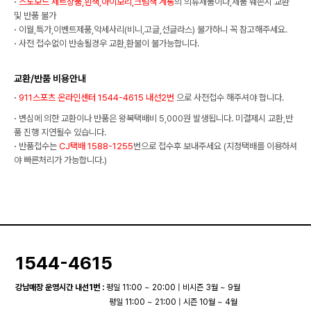
·
스노보드 세트상품,흰색,아이보리,크림색 계통
의 의류제품이나,제품 훼손시 교환
및 반품 불가
·
이월,특가,이벤트제품,악세사리(비니,고글,선글라스) 불가하니 꼭 참고해주세요.
·
사전 접수없이 반송될경우 교환,환불이 불가능합니다.
교환/반품 비용안내
·
911스포츠 온라인센터 1544-4615 내선2번
으로 사전접수 해주셔야 합니다.
·
변심에 의한 교환이나 반품은 왕복택배비 5,000원 발생됩니다. 미결제시 교환,반
품 진행 지연될수 있습니다.
·
반품접수는
CJ택배 1588-1255
번으로 접수후 보내주세요 (지정택배를 이용하셔
야 빠른처리가 가능합니다.)
1544-4615
강남매장 운영시간 내선1번 :
평일 11:00 ~ 20:00 | 비시즌 3월 ~ 9월
평일 11:00 ~ 21:00 | 시즌 10월 ~ 4월