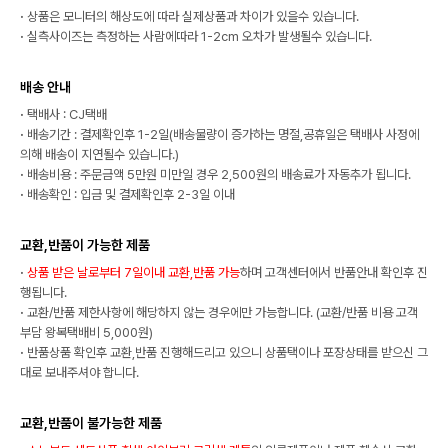
·
상품은 모니터의 해상도에 따라 실제상품과 차이가 있을수 있습니다.
·
실측사이즈는 측정하는 사람에따라 1-2cm 오차가 발생될수 있습니다.
배송 안내
·
택배사 : CJ택배
·
배송기간 : 결제확인후 1-2일(배송물량이 증가하는 명절,공휴일은 택배사 사정에
의해 배송이 지연될수 있습니다.)
·
배송비용 : 주문금액 5만원 미만일 경우 2,500원의 배송료가 자동추가 됩니다.
·
배송확인 : 입금 및 결제확인후 2-3일 이내
교환,반품이 가능한 제품
·
상품 받은 날로부터 7일이내 교환,반품 가능
하며 고객센터에서 반품안내 확인후 진
행됩니다.
·
교환/반품 제한사항에 해당하지 않는 경우에만 가능합니다. (교환/반품 비용 고객
부담 왕복택배비 5,000원)
·
반품상품 확인후 교환,반품 진행해드리고 있으니 상품택이나 포장상태를 받으신 그
대로 보내주셔야 합니다.
교환,반품이 불가능한 제품