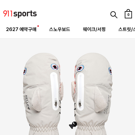
0
2627 예약구매
스노우보드
웨이크/서핑
스트릿/