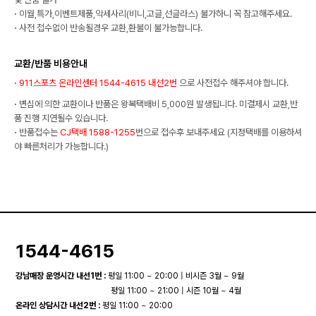
·
이월,특가,이벤트제품,악세사리(비니,고글,선글라스) 불가하니 꼭 참고해주세요.
·
사전 접수없이 반송될경우 교환,환불이 불가능합니다.
교환/반품 비용안내
·
911스포츠 온라인센터 1544-4615 내선2번
으로 사전접수 해주셔야 합니다.
·
변심에 의한 교환이나 반품은 왕복택배비 5,000원 발생됩니다. 미결제시 교환,반
품 진행 지연될수 있습니다.
·
반품접수는
CJ택배 1588-1255
번으로 접수후 보내주세요 (지정택배를 이용하셔
야 빠른처리가 가능합니다.)
1544-4615
강남매장 운영시간 내선1번 :
평일 11:00 ~ 20:00 | 비시즌 3월 ~ 9월
평일 11:00 ~ 21:00 | 시즌 10월 ~ 4월
온라인 상담시간 내선2번 :
평일 11:00 ~ 20:00