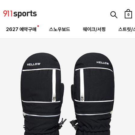
0
2627 예약구매
스노우보드
웨이크/서핑
스트릿/