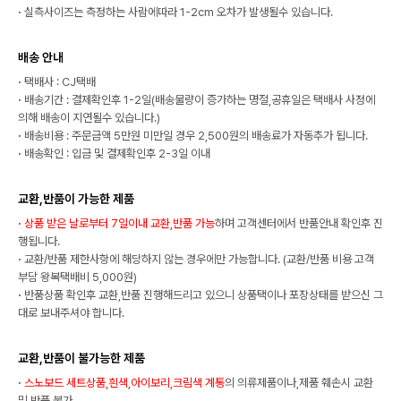
·
실측사이즈는 측정하는 사람에따라 1-2cm 오차가 발생될수 있습니다.
배송 안내
·
택배사 : CJ택배
·
배송기간 : 결제확인후 1-2일(배송물량이 증가하는 명절,공휴일은 택배사 사정에
의해 배송이 지연될수 있습니다.)
·
배송비용 : 주문금액 5만원 미만일 경우 2,500원의 배송료가 자동추가 됩니다.
·
배송확인 : 입금 및 결제확인후 2-3일 이내
교환,반품이 가능한 제품
·
상품 받은 날로부터 7일이내 교환,반품 가능
하며 고객센터에서 반품안내 확인후 진
행됩니다.
·
교환/반품 제한사항에 해당하지 않는 경우에만 가능합니다. (교환/반품 비용 고객
부담 왕복택배비 5,000원)
·
반품상품 확인후 교환,반품 진행해드리고 있으니 상품택이나 포장상태를 받으신 그
대로 보내주셔야 합니다.
교환,반품이 불가능한 제품
·
스노보드 세트상품,흰색,아이보리,크림색 계통
의 의류제품이나,제품 훼손시 교환
및 반품 불가