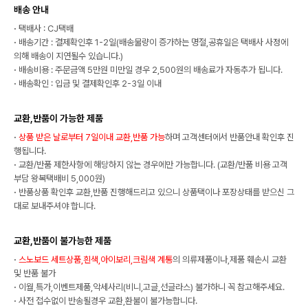
배송 안내
·
택배사 : CJ택배
·
배송기간 : 결제확인후 1-2일(배송물량이 증가하는 명절,공휴일은 택배사 사정에
의해 배송이 지연될수 있습니다.)
·
배송비용 : 주문금액 5만원 미만일 경우 2,500원의 배송료가 자동추가 됩니다.
·
배송확인 : 입금 및 결제확인후 2-3일 이내
교환,반품이 가능한 제품
·
상품 받은 날로부터 7일이내 교환,반품 가능
하며 고객센터에서 반품안내 확인후 진
행됩니다.
·
교환/반품 제한사항에 해당하지 않는 경우에만 가능합니다. (교환/반품 비용 고객
부담 왕복택배비 5,000원)
·
반품상품 확인후 교환,반품 진행해드리고 있으니 상품택이나 포장상태를 받으신 그
대로 보내주셔야 합니다.
교환,반품이 불가능한 제품
·
스노보드 세트상품,흰색,아이보리,크림색 계통
의 의류제품이나,제품 훼손시 교환
및 반품 불가
·
이월,특가,이벤트제품,악세사리(비니,고글,선글라스) 불가하니 꼭 참고해주세요.
·
사전 접수없이 반송될경우 교환,환불이 불가능합니다.