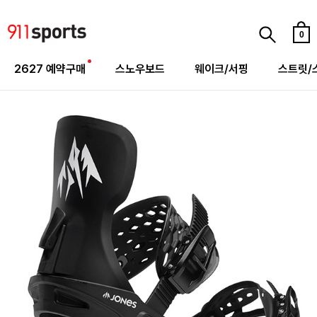
0
2627 예약구매
스노우보드
웨이크/서핑
스트릿/