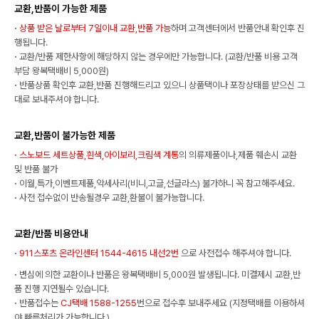
교환,반품이 가능한 제품
·
상품 받은 날로부터 7일이내 교환,반품 가능
하며 고객센터에서 반품안내 확인후 진
행됩니다.
·
교환/반품 제한사항에 해당하지 않는 경우에만 가능합니다. (교환/반품 비용 고객
부담 왕복택배비 5,000원)
·
반품상품 확인후 교환,반품 진행해드리고 있으니 상품택이나 포장상태를 받으신 그
대로 보내주셔야 합니다.
교환,반품이 불가능한 제품
·
스노보드 세트상품,흰색,아이보리,크림색 계통
의 의류제품이나,제품 훼손시 교환
및 반품 불가
·
이월,특가,이벤트제품,악세사리(비니,고글,선글라스) 불가하니 꼭 참고해주세요.
·
사전 접수없이 반송될경우 교환,환불이 불가능합니다.
교환/반품 비용안내
·
911스포츠 온라인센터 1544-4615 내선2번
으로 사전접수 해주셔야 합니다.
·
변심에 의한 교환이나 반품은 왕복택배비 5,000원 발생됩니다. 미결제시 교환,반
품 진행 지연될수 있습니다.
·
반품접수는
CJ택배 1588-1255
번으로 접수후 보내주세요 (지정택배를 이용하셔
야 빠른처리가 가능합니다.)