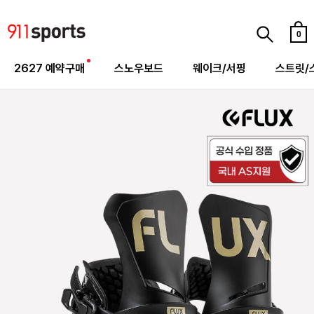
0
2627 예약구매
스노우보드
웨이크/서핑
스트릿/