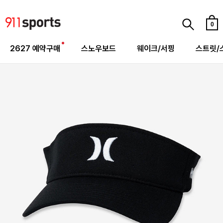
0
2627 예약구매
스노우보드
웨이크/서핑
스트릿/