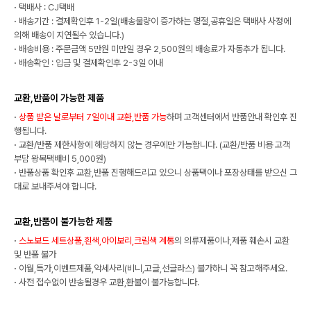
·
택배사 : CJ택배
·
배송기간 : 결제확인후 1-2일(배송물량이 증가하는 명절,공휴일은 택배사 사정에
의해 배송이 지연될수 있습니다.)
·
배송비용 : 주문금액 5만원 미만일 경우 2,500원의 배송료가 자동추가 됩니다.
·
배송확인 : 입금 및 결제확인후 2-3일 이내
교환,반품이 가능한 제품
·
상품 받은 날로부터 7일이내 교환,반품 가능
하며 고객센터에서 반품안내 확인후 진
행됩니다.
·
교환/반품 제한사항에 해당하지 않는 경우에만 가능합니다. (교환/반품 비용 고객
부담 왕복택배비 5,000원)
·
반품상품 확인후 교환,반품 진행해드리고 있으니 상품택이나 포장상태를 받으신 그
대로 보내주셔야 합니다.
교환,반품이 불가능한 제품
·
스노보드 세트상품,흰색,아이보리,크림색 계통
의 의류제품이나,제품 훼손시 교환
및 반품 불가
·
이월,특가,이벤트제품,악세사리(비니,고글,선글라스) 불가하니 꼭 참고해주세요.
·
사전 접수없이 반송될경우 교환,환불이 불가능합니다.