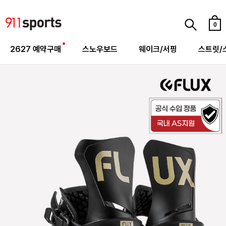
0
2627 예약구매
스노우보드
웨이크/서핑
스트릿/