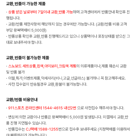
교환,반품이 가능한 제품
·
상품 받은 날로부터 7일이내 교환,반품 가능
하며 고객센터에서 반품안내 확인후 진
행됩니다.
·
교환/반품 제한사항에 해당하지 않는 경우에만 가능합니다. (교환/반품 비용 고객
부담 왕복택배비 5,000원)
·
반품상품 확인후 교환,반품 진행해드리고 있으니 상품택이나 포장상태를 받으신 그
대로 보내주셔야 합니다.
교환,반품이 불가능한 제품
·
스노보드 세트상품,흰색,아이보리,크림색 계통
의 의류제품이나,제품 훼손시 교환
및 반품 불가
·
이월,특가,이벤트제품,악세사리(비니,고글,선글라스) 불가하니 꼭 참고해주세요.
·
사전 접수없이 반송될경우 교환,환불이 불가능합니다.
교환/반품 비용안내
·
911스포츠 온라인센터 1544-4615 내선2번
으로 사전접수 해주셔야 합니다.
·
변심에 의한 교환이나 반품은 왕복택배비 5,000원 발생됩니다. 미결제시 교환,반
품 진행 지연될수 있습니다.
·
반품접수는
CJ택배 1588-1255
번으로 접수후 보내주세요 (지정택배를 이용하셔
야 빠른처리가 가능합니다.)