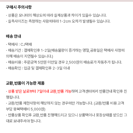
구매시 주의사항
·
상품은 모니터의 해상도에 따라 실제상품과 차이가 있을수 있습니다.
·
실측사이즈는 측정하는 사람에따라 1-2cm 오차가 발생될수 있습니다.
배송 안내
·
택배사 : CJ택배
·
배송기간 : 결제확인후 1-2일(배송물량이 증가하는 명절,공휴일은 택배사 사정에
의해 배송이 지연될수 있습니다.)
·
배송비용 : 주문금액 5만원 미만일 경우 2,500원의 배송료가 자동추가 됩니다.
·
배송확인 : 입금 및 결제확인후 2-3일 이내
교환,반품이 가능한 제품
·
상품 받은 날로부터 7일이내 교환,반품 가능
하며 고객센터에서 반품안내 확인후 진
행됩니다.
·
교환/반품 제한사항에 해당하지 않는 경우에만 가능합니다. (교환/반품 비용 고객
부담 왕복택배비 5,000원)
·
반품상품 확인후 교환,반품 진행해드리고 있으니 상품택이나 포장상태를 받으신 그
대로 보내주셔야 합니다.