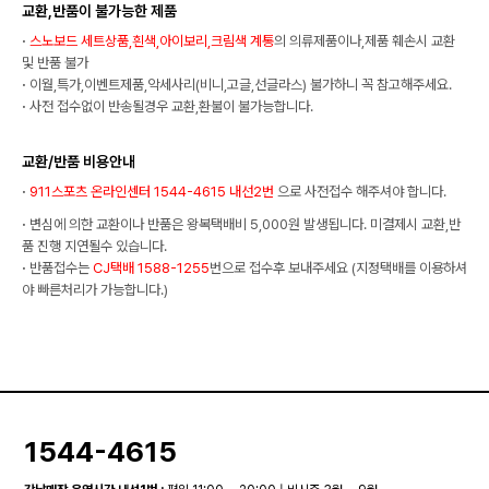
교환,반품이 불가능한 제품
·
스노보드 세트상품,흰색,아이보리,크림색 계통
의 의류제품이나,제품 훼손시 교환
및 반품 불가
·
이월,특가,이벤트제품,악세사리(비니,고글,선글라스) 불가하니 꼭 참고해주세요.
·
사전 접수없이 반송될경우 교환,환불이 불가능합니다.
교환/반품 비용안내
·
911스포츠 온라인센터 1544-4615 내선2번
으로 사전접수 해주셔야 합니다.
·
변심에 의한 교환이나 반품은 왕복택배비 5,000원 발생됩니다. 미결제시 교환,반
품 진행 지연될수 있습니다.
·
반품접수는
CJ택배 1588-1255
번으로 접수후 보내주세요 (지정택배를 이용하셔
야 빠른처리가 가능합니다.)
1544-4615