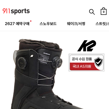
0
2627 예약구매
스노우보드
웨이크/서핑
스트릿/