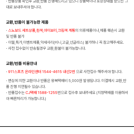
·
반품상품 확인후 교환,반품 진행해드리고 있으니 상품택이나 포장상태를 받으신 그
대로 보내주셔야 합니다.
교환,반품이 불가능한 제품
·
스노보드 세트상품,흰색,아이보리,크림색 계통
의 의류제품이나,제품 훼손시 교환
및 반품 불가
·
이월,특가,이벤트제품,악세사리(비니,고글,선글라스) 불가하니 꼭 참고해주세요.
·
사전 접수없이 반송될경우 교환,환불이 불가능합니다.
교환/반품 비용안내
·
911스포츠 온라인센터 1544-4615 내선2번
으로 사전접수 해주셔야 합니다.
·
변심에 의한 교환이나 반품은 왕복택배비 5,000원 발생됩니다. 미결제시 교환,반
품 진행 지연될수 있습니다.
·
반품접수는
CJ택배 1588-1255
번으로 접수후 보내주세요 (지정택배를 이용하셔
야 빠른처리가 가능합니다.)