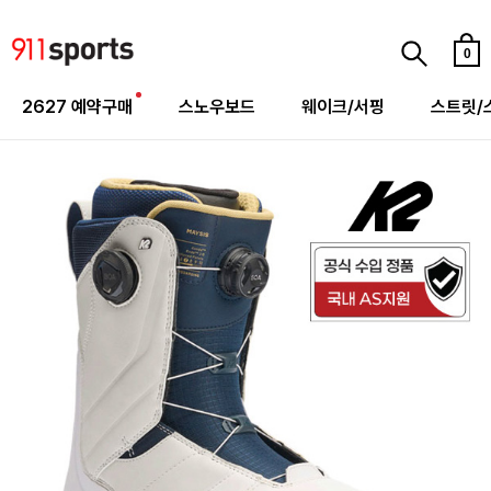
0
2627 예약구매
스노우보드
웨이크/서핑
스트릿/