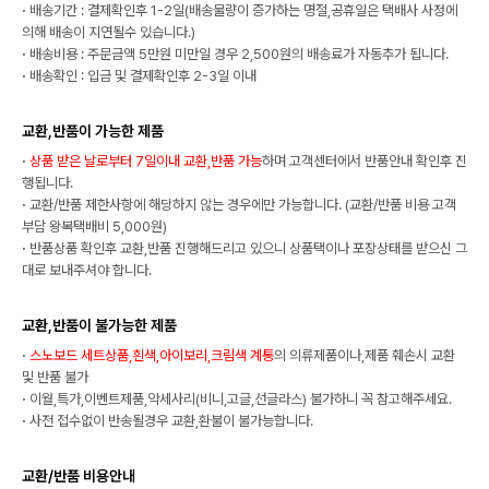
·
배송기간 : 결제확인후 1-2일(배송물량이 증가하는 명절,공휴일은 택배사 사정에
의해 배송이 지연될수 있습니다.)
·
배송비용 : 주문금액 5만원 미만일 경우 2,500원의 배송료가 자동추가 됩니다.
·
배송확인 : 입금 및 결제확인후 2-3일 이내
교환,반품이 가능한 제품
·
상품 받은 날로부터 7일이내 교환,반품 가능
하며 고객센터에서 반품안내 확인후 진
행됩니다.
·
교환/반품 제한사항에 해당하지 않는 경우에만 가능합니다. (교환/반품 비용 고객
부담 왕복택배비 5,000원)
·
반품상품 확인후 교환,반품 진행해드리고 있으니 상품택이나 포장상태를 받으신 그
대로 보내주셔야 합니다.
교환,반품이 불가능한 제품
·
스노보드 세트상품,흰색,아이보리,크림색 계통
의 의류제품이나,제품 훼손시 교환
및 반품 불가
·
이월,특가,이벤트제품,악세사리(비니,고글,선글라스) 불가하니 꼭 참고해주세요.
·
사전 접수없이 반송될경우 교환,환불이 불가능합니다.
교환/반품 비용안내