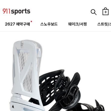
0
2627 예약구매
스노우보드
웨이크/서핑
스트릿/