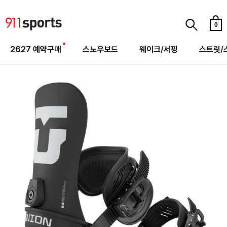
0
2627 예약구매
스노우보드
웨이크/서핑
스트릿/