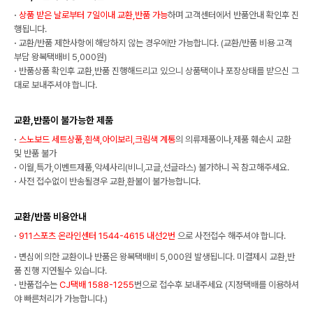
·
상품 받은 날로부터 7일이내 교환,반품 가능
하며 고객센터에서 반품안내 확인후 진
행됩니다.
·
교환/반품 제한사항에 해당하지 않는 경우에만 가능합니다. (교환/반품 비용 고객
부담 왕복택배비 5,000원)
·
반품상품 확인후 교환,반품 진행해드리고 있으니 상품택이나 포장상태를 받으신 그
대로 보내주셔야 합니다.
교환,반품이 불가능한 제품
·
스노보드 세트상품,흰색,아이보리,크림색 계통
의 의류제품이나,제품 훼손시 교환
및 반품 불가
·
이월,특가,이벤트제품,악세사리(비니,고글,선글라스) 불가하니 꼭 참고해주세요.
·
사전 접수없이 반송될경우 교환,환불이 불가능합니다.
교환/반품 비용안내
·
911스포츠 온라인센터 1544-4615 내선2번
으로 사전접수 해주셔야 합니다.
·
변심에 의한 교환이나 반품은 왕복택배비 5,000원 발생됩니다. 미결제시 교환,반
품 진행 지연될수 있습니다.
·
반품접수는
CJ택배 1588-1255
번으로 접수후 보내주세요 (지정택배를 이용하셔
야 빠른처리가 가능합니다.)