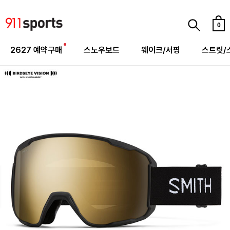
0
2627 예약구매
스노우보드
웨이크/서핑
스트릿/