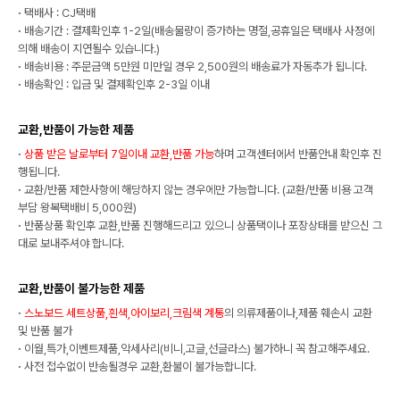
·
택배사 : CJ택배
·
배송기간 : 결제확인후 1-2일(배송물량이 증가하는 명절,공휴일은 택배사 사정에
의해 배송이 지연될수 있습니다.)
·
배송비용 : 주문금액 5만원 미만일 경우 2,500원의 배송료가 자동추가 됩니다.
·
배송확인 : 입금 및 결제확인후 2-3일 이내
교환,반품이 가능한 제품
·
상품 받은 날로부터 7일이내 교환,반품 가능
하며 고객센터에서 반품안내 확인후 진
행됩니다.
·
교환/반품 제한사항에 해당하지 않는 경우에만 가능합니다. (교환/반품 비용 고객
부담 왕복택배비 5,000원)
·
반품상품 확인후 교환,반품 진행해드리고 있으니 상품택이나 포장상태를 받으신 그
대로 보내주셔야 합니다.
교환,반품이 불가능한 제품
·
스노보드 세트상품,흰색,아이보리,크림색 계통
의 의류제품이나,제품 훼손시 교환
및 반품 불가
·
이월,특가,이벤트제품,악세사리(비니,고글,선글라스) 불가하니 꼭 참고해주세요.
·
사전 접수없이 반송될경우 교환,환불이 불가능합니다.