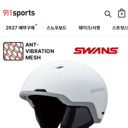
0
2627 예약구매
스노우보드
웨이크/서핑
스트릿/