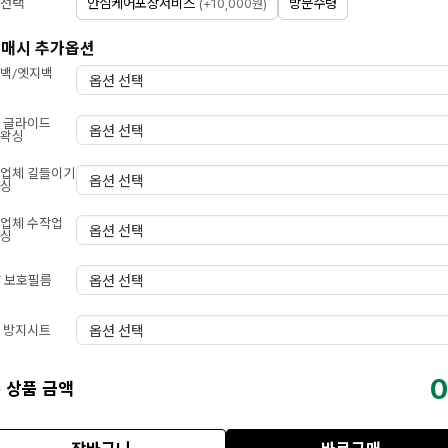
안심케어포장서비스
방문수령
선택
(+10,000원)
매시 추가옵션
백/엣지백
 글라이드
왁싱
업체 길들이기
싱
업체 수작업
싱
F 보호필름
 방지시트
0
 상품 금액