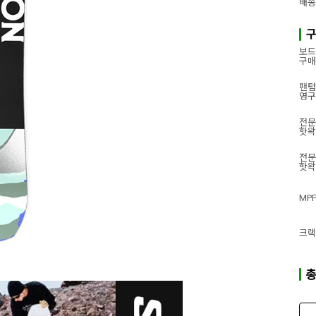
배송
구
보드
구매
팬텀
영구
전문
핫왁
전문
핫왁
MP
크랙
총