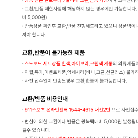
·
상품 받은 날로부터 7일이내 교환,반품 가능
하며 고객센터에
·
교환/반품 제한사항에 해당하지 않는 경우에만 가능합니다.
비 5,000원)
·
반품상품 확인후 교환,반품 진행해드리고 있으니 상품택이
셔야 합니다.
교환,반품이 불가능한 제품
·
스노보드 세트상품,흰색,아이보리,크림색 계통
의 의류제품이
·
이월,특가,이벤트제품,악세사리(비니,고글,선글라스) 불가
·
사전 접수없이 반송될경우 교환,환불이 불가능합니다.
교환/반품 비용안내
·
911스포츠 온라인센터 1544-4615 내선2번
으로 사전접수
·
변심에 의한 교환이나 반품은 왕복택배비 5,000원 발생됩
될수 있습니다.