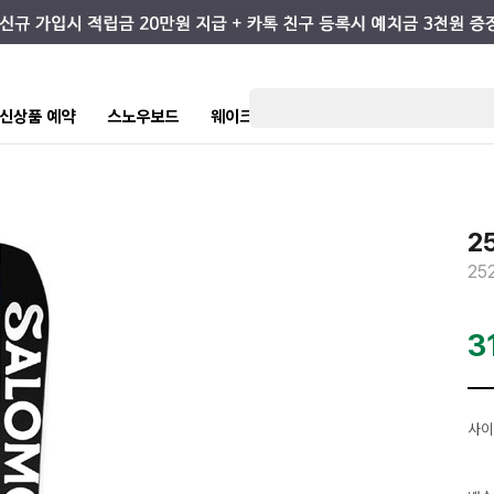
7 신상품 예약
스노우보드
웨이크/서핑
스케이트/스트릿
키즈
2
25
3
사이