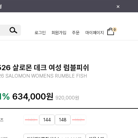
×
0
로그인
회원가입
주문
마이페이지
/주니어
526 살로몬 데크 여성 럼블피쉬
26 SALOMON WOMENS RUMBLE FISH
1%
634,000
원
920,000원
140
144
148
152
즈