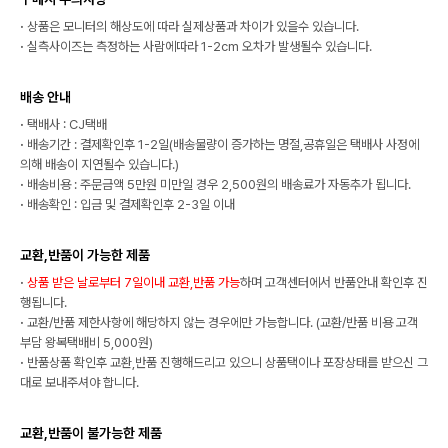
·
상품은 모니터의 해상도에 따라 실제상품과 차이가 있을수 있습니다.
·
실측사이즈는 측정하는 사람에따라 1-2cm 오차가 발생될수 있습니다.
배송 안내
·
택배사 : CJ택배
·
배송기간 : 결제확인후 1-2일(배송물량이 증가하는 명절,공휴일은 택배사 사정에
의해 배송이 지연될수 있습니다.)
·
배송비용 : 주문금액 5만원 미만일 경우 2,500원의 배송료가 자동추가 됩니다.
·
배송확인 : 입금 및 결제확인후 2-3일 이내
교환,반품이 가능한 제품
·
상품 받은 날로부터 7일이내 교환,반품 가능
하며 고객센터에서 반품안내 확인후 진
행됩니다.
·
교환/반품 제한사항에 해당하지 않는 경우에만 가능합니다. (교환/반품 비용 고객
부담 왕복택배비 5,000원)
·
반품상품 확인후 교환,반품 진행해드리고 있으니 상품택이나 포장상태를 받으신 그
대로 보내주셔야 합니다.
교환,반품이 불가능한 제품