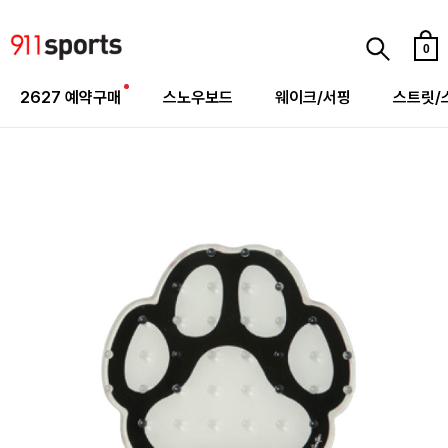
0
2627 예약구매
스노우보드
웨이크/서핑
스트릿/