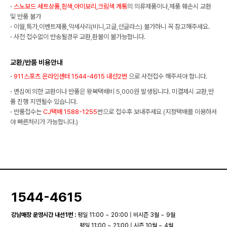
·
스노보드 세트상품,흰색,아이보리,크림색 계통
의 의류제품이나,제품 훼손시 교환
및 반품 불가
·
이월,특가,이벤트제품,악세사리(비니,고글,선글라스) 불가하니 꼭 참고해주세요.
·
사전 접수없이 반송될경우 교환,환불이 불가능합니다.
교환/반품 비용안내
·
911스포츠 온라인센터 1544-4615 내선2번
으로 사전접수 해주셔야 합니다.
·
변심에 의한 교환이나 반품은 왕복택배비 5,000원 발생됩니다. 미결제시 교환,반
품 진행 지연될수 있습니다.
·
반품접수는
CJ택배 1588-1255
번으로 접수후 보내주세요 (지정택배를 이용하셔
야 빠른처리가 가능합니다.)
1544-4615
강남매장 운영시간 내선1번 :
평일 11:00 ~ 20:00 | 비시즌 3월 ~ 9월
평일 11:00 ~ 21:00 | 시즌 10월 ~ 4월