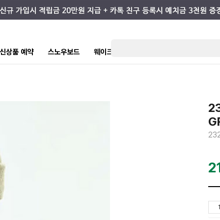
7 신상품 예약
스노우보드
웨이크/서핑
스케이트/스트릿
키즈
2
G
23
2