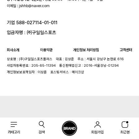
이메일 :
jshhb@naver.com
기업 588-027114-01-011
입금자명 : ㈜구일일스포츠
회사소개
이용약관
개인정보 처리방침
고객센터
상호명 : (주)구일일스포츠플러스
대표 : 김상준
주소 : 서울시 강남구 논현로 616
사업자등록번호 : 205-85-11394
통신판매업신고 : 2016-서울강남-01294
개인정보보호책임자 : 이상훈
호스팅서비스 : 메이크샵
카테고리
검색
회원가입
최근본