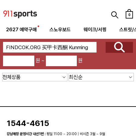
0
2627 예약구매
스노우보드
웨이크/서핑
스트릿/
원 ~
원
1544-4615
강남매장 운영시간 내선1번 :
평일 11:00 ~ 20:00 | 비시즌 3월 ~ 9월