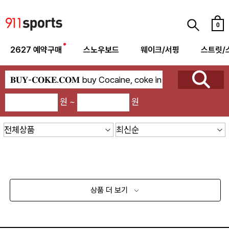
0
2627 예약구매
스노우보드
웨이크/서핑
스트릿/
원 ~
원
상품 더 보기