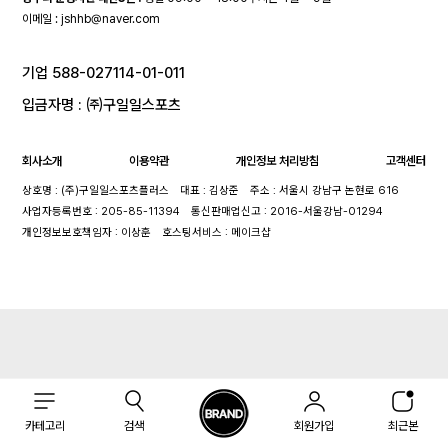
이메일 :
jshhb@naver.com
기업 588-027114-01-011
입금자명 : ㈜구일일스포츠
회사소개
이용약관
개인정보 처리방침
고객센터
상호명 : (주)구일일스포츠플러스
대표 : 김상준
주소 : 서울시 강남구 논현로 616
사업자등록번호 : 205-85-11394
통신판매업신고 : 2016-서울강남-01294
개인정보보호책임자 : 이상훈
호스팅서비스 : 메이크샵
카테고리
검색
회원가입
최근본