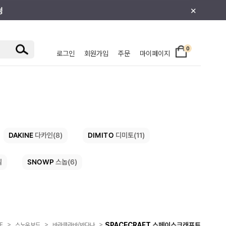
×
0
로그인
회원가입
주문
마이페이지
/주니어
DIMITO
DAKINE
다카인(8)
디미토(11)
SNOWP
일
스놉(6)
>
>
>
SPACECRAFT
스페이스크래프트
E
스노우보드
바라클라바/반다나