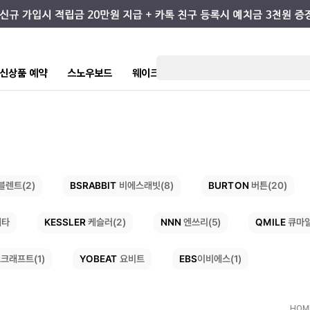
7 신상품 예약
스노우보드
웨이크/서핑
스케이트/스트릿
키즈
BSRABBIT
BURTON
비에스래빗(8)
블렌트(2)
버튼(20)
KESSLER
NNN
QMILE
엔쓰리(5)
케슬러(2)
큐마
레타
YOBEAT
EBS
이비에스(1)
크래프트(1)
요비트
HOM