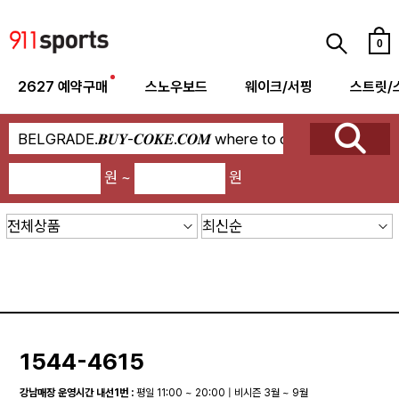
0
2627 예약구매
스노우보드
웨이크/서핑
스트릿/
원 ~
원
1544-4615
강남매장 운영시간 내선1번 :
평일 11:00 ~ 20:00 | 비시즌 3월 ~ 9월