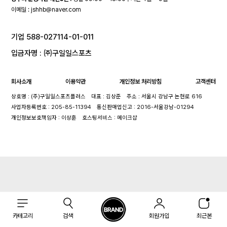
이메일 :
jshhb@naver.com
기업 588-027114-01-011
입금자명 : ㈜구일일스포츠
회사소개
이용약관
개인정보 처리방침
고객센터
상호명 : (주)구일일스포츠플러스
대표 : 김상준
주소 : 서울시 강남구 논현로 616
사업자등록번호 : 205-85-11394
통신판매업신고 : 2016-서울강남-01294
개인정보보호책임자 : 이상훈
호스팅서비스 : 메이크샵
카테고리
검색
회원가입
최근본