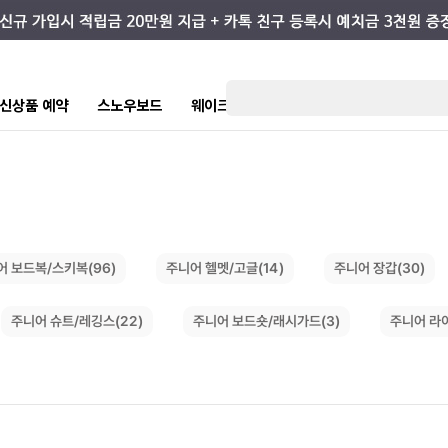
7 신상품 예약
스노우보드
웨이크/서핑
스케이트/스트릿
키즈
어 보드복/스키복(96)
주니어 헬멧/고글(14)
주니어 장갑(30)
주니어 라이
주니어 보드숏/래시가드(3)
주니어 슈트/레깅스(22)