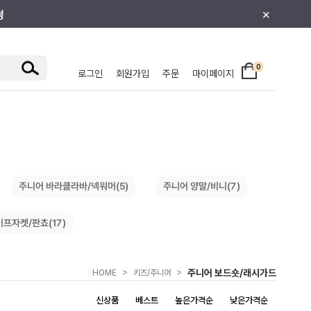
×
0
로그인
회원가입
주문
마이페이지
/주니어
주니어 바라클라바/넥워머(5)
주니어 양말/비니(7)
프자켓/판쵸(17)
>
>
주니어 보드숏/래시가드
HOME
키즈/주니어
신상품
베스트
높은가격순
낮은가격순