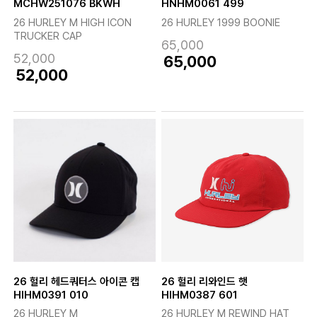
MCHW251076 BKWH
HNHM0061 499
26 HURLEY M HIGH ICON
26 HURLEY 1999 BOONIE
TRUCKER CAP
65,000
52,000
65,000
52,000
26 헐리 헤드쿼터스 아이콘 캡
26 헐리 리와인드 햇
HIHM0391 010
HIHM0387 601
26 HURLEY M
26 HURLEY M REWIND HAT