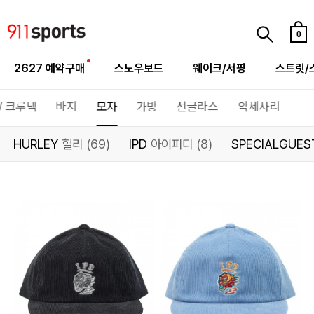
0
2627 예약구매
스노우보드
웨이크/서핑
스트릿/
/ 크루넥
바지
모자
가방
선글라스
악세사리
HURLEY
헐리 (69)
IPD
아이피디 (8)
SPECIALGUE