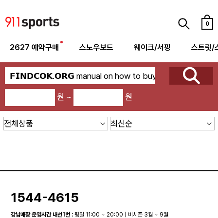
0
2627 예약구매
스노우보드
웨이크/서핑
스트릿/
원 ~
원
1544-4615
강남매장 운영시간 내선1번 :
평일 11:00 ~ 20:00 | 비시즌 3월 ~ 9월