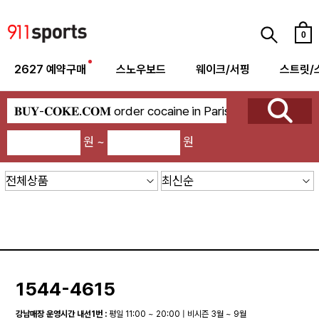
0
2627 예약구매
스노우보드
웨이크/서핑
스트릿/
원 ~
원
1544-4615
강남매장 운영시간 내선1번 :
평일 11:00 ~ 20:00 | 비시즌 3월 ~ 9월