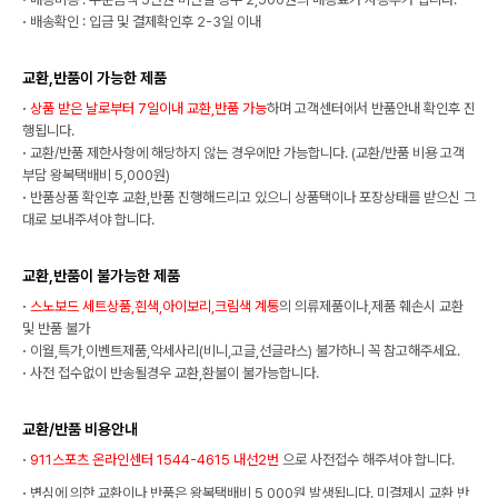
·
배송확인 : 입금 및 결제확인후 2-3일 이내
교환,반품이 가능한 제품
·
상품 받은 날로부터 7일이내 교환,반품 가능
하며 고객센터에서 반품안내 확인후 진
행됩니다.
·
교환/반품 제한사항에 해당하지 않는 경우에만 가능합니다. (교환/반품 비용 고객
부담 왕복택배비 5,000원)
·
반품상품 확인후 교환,반품 진행해드리고 있으니 상품택이나 포장상태를 받으신 그
대로 보내주셔야 합니다.
교환,반품이 불가능한 제품
·
스노보드 세트상품,흰색,아이보리,크림색 계통
의 의류제품이나,제품 훼손시 교환
및 반품 불가
·
이월,특가,이벤트제품,악세사리(비니,고글,선글라스) 불가하니 꼭 참고해주세요.
·
사전 접수없이 반송될경우 교환,환불이 불가능합니다.
교환/반품 비용안내
·
911스포츠 온라인센터 1544-4615 내선2번
으로 사전접수 해주셔야 합니다.
·
변심에 의한 교환이나 반품은 왕복택배비 5,000원 발생됩니다. 미결제시 교환,반