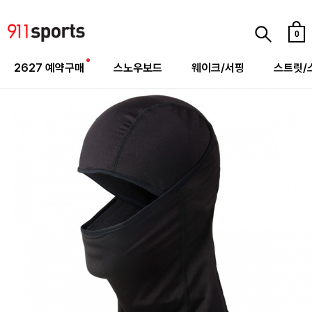
0
2627 예약구매
스노우보드
웨이크/서핑
스트릿/