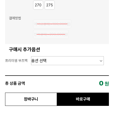
270
275
결제방법
예약금결제
(+100,000원)
전액결제
(+290,000)원
구매시 추가옵션
프리미엄 부츠백
0
원
총 상품 금액
장바구니
바로구매