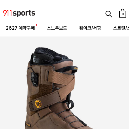
0
2627 예약구매
스노우보드
웨이크/서핑
스트릿/