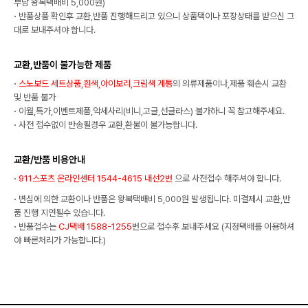
부담 왕복택배비 5,000원)
·
반품상품 확인후 교환,반품 진행해드리고 있으니 상품택이나 포장상태를 받으신 그
대로 보내주셔야 합니다.
교환,반품이 불가능한 제품
·
스노보드 세트상품,흰색,아이보리,크림색 계통
의 의류제품이나,제품 훼손시 교환
및 반품 불가
·
이월,특가,이벤트제품,악세사리(비니,고글,선글라스) 불가하니 꼭 참고해주세요.
·
사전 접수없이 반송될경우 교환,환불이 불가능합니다.
교환/반품 비용안내
·
911스포츠 온라인센터 1544-4615 내선2번
으로 사전접수 해주셔야 합니다.
·
변심에 의한 교환이나 반품은 왕복택배비 5,000원 발생됩니다. 미결제시 교환,반
품 진행 지연될수 있습니다.
·
반품접수는
CJ택배 1588-1255
번으로 접수후 보내주세요 (지정택배를 이용하셔
야 빠른처리가 가능합니다.)