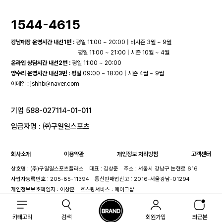
1544-4615
강남매장 운영시간 내선1번 :
평일 11:00 ~ 20:00 | 비시즌 3월 ~ 9월
평일 11:00 ~ 21:00 | 시즌 10월 ~ 4월
온라인 상담시간 내선2번 :
평일 11:00 ~ 20:00
양수리 운영시간 내선3번 :
평일 09:00 ~ 18:00 | 시즌 4월 ~ 9월
이메일 :
jshhb@naver.com
기업 588-027114-01-011
입금자명 : ㈜구일일스포츠
회사소개
이용약관
개인정보 처리방침
고객센터
상호명 : (주)구일일스포츠플러스
대표 : 김상준
주소 : 서울시 강남구 논현로 616
사업자등록번호 : 205-85-11394
통신판매업신고 : 2016-서울강남-01294
개인정보보호책임자 : 이상훈
호스팅서비스 : 메이크샵
카테고리
검색
회원가입
최근본