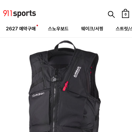
0
2627 예약구매
스노우보드
웨이크/서핑
스트릿/