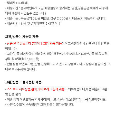
·
택배사 : CJ택배
·
배송기간 : 결제확인후 1-2일(배송물량이 증가하는 명절,공휴일은 택배사 사정에
의해 배송이 지연될수 있습니다.)
·
배송비용 : 주문금액 5만원 미만일 경우 2,500원의 배송료가 자동추가 됩니다.
·
배송확인 : 입금 및 결제확인후 2-3일 이내
교환,반품이 가능한 제품
·
상품 받은 날로부터 7일이내 교환,반품 가능
하며 고객센터에서 반품안내 확인후 진
행됩니다.
·
교환/반품 제한사항에 해당하지 않는 경우에만 가능합니다. (교환/반품 비용 고객
부담 왕복택배비 5,000원)
·
반품상품 확인후 교환,반품 진행해드리고 있으니 상품택이나 포장상태를 받으신 그
대로 보내주셔야 합니다.
교환,반품이 불가능한 제품
·
스노보드 세트상품,흰색,아이보리,크림색 계통
의 의류제품이나,제품 훼손시 교환
및 반품 불가
·
이월,특가,이벤트제품,악세사리(비니,고글,선글라스) 불가하니 꼭 참고해주세요.
·
사전 접수없이 반송될경우 교환,환불이 불가능합니다.