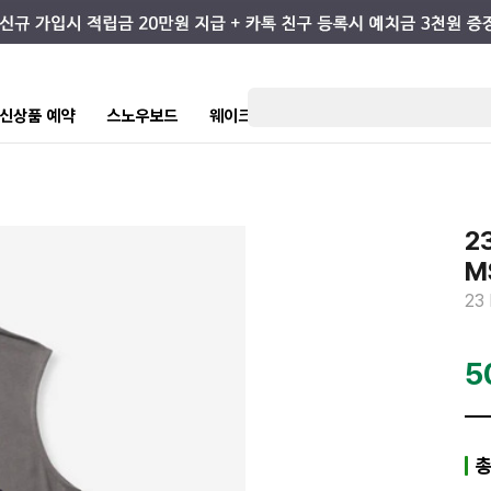
7 신상품 예약
스노우보드
웨이크/서핑
스케이트/스트릿
키즈
2
M
23
5
총