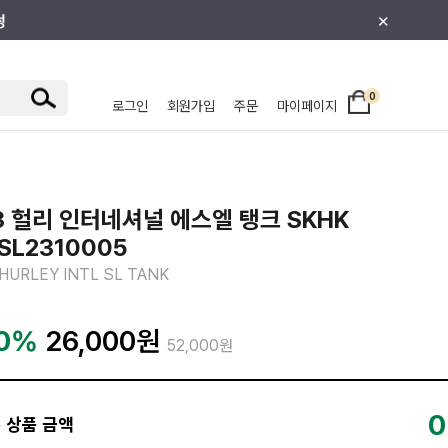
×
0
로그인
회원가입
주문
마이페이지
/주니어
3 헐리 인터네셔널 에스엘 탱크 SKHK
SL2310005
 HURLEY INTL SL TANK
0%
26,000
원
52,000원
0
 상품 금액