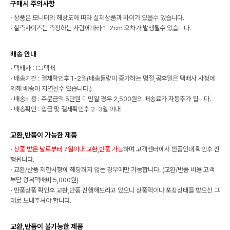
구매시 주의사항
·
상품은 모니터의 해상도에 따라 실제상품과 차이가 있을수 있습니다.
·
실측사이즈는 측정하는 사람에따라 1-2cm 오차가 발생될수 있습니다.
배송 안내
·
택배사 : CJ택배
·
배송기간 : 결제확인후 1-2일(배송물량이 증가하는 명절,공휴일은 택배사 사정에
의해 배송이 지연될수 있습니다.)
·
배송비용 : 주문금액 5만원 미만일 경우 2,500원의 배송료가 자동추가 됩니다.
·
배송확인 : 입금 및 결제확인후 2-3일 이내
교환,반품이 가능한 제품
·
상품 받은 날로부터 7일이내 교환,반품 가능
하며 고객센터에서 반품안내 확인후 진
행됩니다.
·
교환/반품 제한사항에 해당하지 않는 경우에만 가능합니다. (교환/반품 비용 고객
부담 왕복택배비 5,000원)
·
반품상품 확인후 교환,반품 진행해드리고 있으니 상품택이나 포장상태를 받으신 그
대로 보내주셔야 합니다.
교환,반품이 불가능한 제품