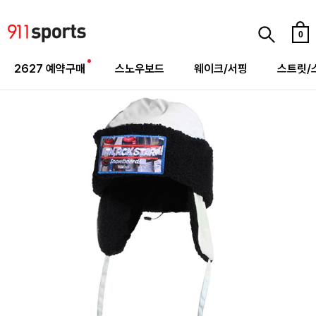
0
2627 예약구매
스노우보드
웨이크/서핑
스트릿/