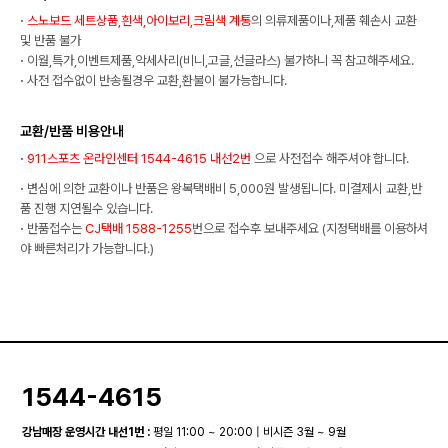
·
스노보드 세트상품,흰색,아이보리,크림색 계통
의 의류제품이나,제품 훼손시 교환
및 반품 불가
·
이월,특가,이벤트제품,악세사리(비니,고글,선글라스) 불가하니 꼭 참고해주세요.
·
사전 접수없이 반송될경우 교환,환불이 불가능합니다.
교환/반품 비용안내
·
911스포츠 온라인센터 1544-4615 내선2번
으로 사전접수 해주셔야 합니다.
·
변심에 의한 교환이나 반품은 왕복택배비 5,000원 발생됩니다. 미결제시 교환,반
품 진행 지연될수 있습니다.
·
반품접수는
CJ택배 1588-1255
번으로 접수후 보내주세요 (지정택배를 이용하셔
야 빠른처리가 가능합니다.)
1544-4615
강남매장 운영시간 내선1번 :
평일 11:00 ~ 20:00 | 비시즌 3월 ~ 9월