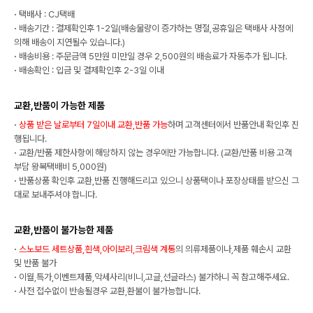
·
택배사 : CJ택배
·
배송기간 : 결제확인후 1-2일(배송물량이 증가하는 명절,공휴일은 택배사 사정에
의해 배송이 지연될수 있습니다.)
·
배송비용 : 주문금액 5만원 미만일 경우 2,500원의 배송료가 자동추가 됩니다.
·
배송확인 : 입금 및 결제확인후 2-3일 이내
교환,반품이 가능한 제품
·
상품 받은 날로부터 7일이내 교환,반품 가능
하며 고객센터에서 반품안내 확인후 진
행됩니다.
·
교환/반품 제한사항에 해당하지 않는 경우에만 가능합니다. (교환/반품 비용 고객
부담 왕복택배비 5,000원)
·
반품상품 확인후 교환,반품 진행해드리고 있으니 상품택이나 포장상태를 받으신 그
대로 보내주셔야 합니다.
교환,반품이 불가능한 제품
·
스노보드 세트상품,흰색,아이보리,크림색 계통
의 의류제품이나,제품 훼손시 교환
및 반품 불가
·
이월,특가,이벤트제품,악세사리(비니,고글,선글라스) 불가하니 꼭 참고해주세요.
·
사전 접수없이 반송될경우 교환,환불이 불가능합니다.