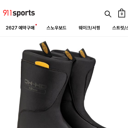
0
2627 예약구매
스노우보드
웨이크/서핑
스트릿/