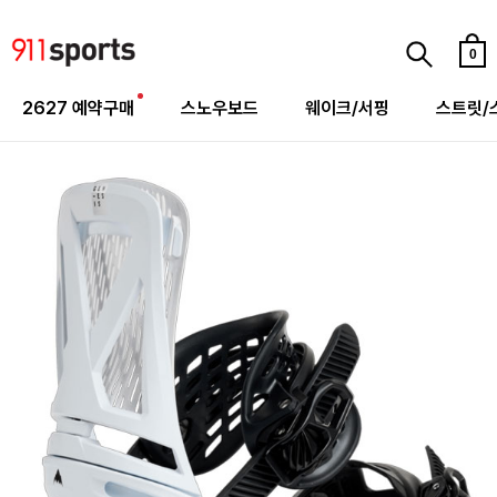
0
2627 예약구매
스노우보드
웨이크/서핑
스트릿/