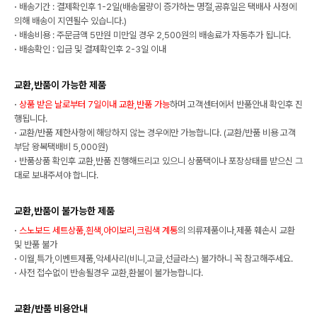
·
배송기간 : 결제확인후 1-2일(배송물량이 증가하는 명절,공휴일은 택배사 사정에
의해 배송이 지연될수 있습니다.)
·
배송비용 : 주문금액 5만원 미만일 경우 2,500원의 배송료가 자동추가 됩니다.
·
배송확인 : 입금 및 결제확인후 2-3일 이내
교환,반품이 가능한 제품
·
상품 받은 날로부터 7일이내 교환,반품 가능
하며 고객센터에서 반품안내 확인후 진
행됩니다.
·
교환/반품 제한사항에 해당하지 않는 경우에만 가능합니다. (교환/반품 비용 고객
부담 왕복택배비 5,000원)
·
반품상품 확인후 교환,반품 진행해드리고 있으니 상품택이나 포장상태를 받으신 그
대로 보내주셔야 합니다.
교환,반품이 불가능한 제품
·
스노보드 세트상품,흰색,아이보리,크림색 계통
의 의류제품이나,제품 훼손시 교환
및 반품 불가
·
이월,특가,이벤트제품,악세사리(비니,고글,선글라스) 불가하니 꼭 참고해주세요.
·
사전 접수없이 반송될경우 교환,환불이 불가능합니다.
교환/반품 비용안내