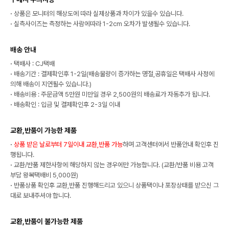
·
상품은 모니터의 해상도에 따라 실제상품과 차이가 있을수 있습니다.
·
실측사이즈는 측정하는 사람에따라 1-2cm 오차가 발생될수 있습니다.
배송 안내
·
택배사 : CJ택배
·
배송기간 : 결제확인후 1-2일(배송물량이 증가하는 명절,공휴일은 택배사 사정에
의해 배송이 지연될수 있습니다.)
·
배송비용 : 주문금액 5만원 미만일 경우 2,500원의 배송료가 자동추가 됩니다.
·
배송확인 : 입금 및 결제확인후 2-3일 이내
교환,반품이 가능한 제품
·
상품 받은 날로부터 7일이내 교환,반품 가능
하며 고객센터에서 반품안내 확인후 진
행됩니다.
·
교환/반품 제한사항에 해당하지 않는 경우에만 가능합니다. (교환/반품 비용 고객
부담 왕복택배비 5,000원)
·
반품상품 확인후 교환,반품 진행해드리고 있으니 상품택이나 포장상태를 받으신 그
대로 보내주셔야 합니다.
교환,반품이 불가능한 제품