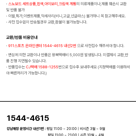
·
스노보드 세트상품,흰색,아이보리,크림색 계통
의 의류제품이나,제품 훼손시 교환
및 반품 불가
·
이월,특가,이벤트제품,악세사리(비니,고글,선글라스) 불가하니 꼭 참고해주세요.
·
사전 접수없이 반송될경우 교환,환불이 불가능합니다.
교환/반품 비용안내
·
911스포츠 온라인센터 1544-4615 내선2번
으로 사전접수 해주셔야 합니다.
·
변심에 의한 교환이나 반품은 왕복택배비 5,000원 발생됩니다. 미결제시 교환,반
품 진행 지연될수 있습니다.
·
반품접수는
CJ택배 1588-1255
번으로 접수후 보내주세요 (지정택배를 이용하셔
야 빠른처리가 가능합니다.)
1544-4615
강남매장 운영시간 내선1번 :
평일 11:00 ~ 20:00 | 비시즌 3월 ~ 9월
평일 11:00 ~ 21:00 | 시즌 10월 ~ 4월