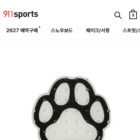
0
2627 예약구매
스노우보드
웨이크/서핑
스트릿/