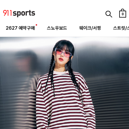
0
2627 예약구매
스노우보드
웨이크/서핑
스트릿/