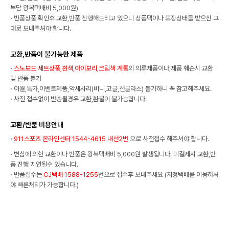
부담 왕복택배비 5,000원)
·
반품상품 확인후 교환,반품 진행해드리고 있으니 상품택이나 포장상태를 받으신 그
대로 보내주셔야 합니다.
교환,반품이 불가능한 제품
·
스노보드 세트상품,흰색,아이보리,크림색 계통
의 의류제품이나,제품 훼손시 교환
및 반품 불가
·
이월,특가,이벤트제품,악세사리(비니,고글,선글라스) 불가하니 꼭 참고해주세요.
·
사전 접수없이 반송될경우 교환,환불이 불가능합니다.
교환/반품 비용안내
·
911스포츠 온라인센터 1544-4615 내선2번
으로 사전접수 해주셔야 합니다.
·
변심에 의한 교환이나 반품은 왕복택배비 5,000원 발생됩니다. 미결제시 교환,반
품 진행 지연될수 있습니다.
·
반품접수는
CJ택배 1588-1255
번으로 접수후 보내주세요 (지정택배를 이용하셔
야 빠른처리가 가능합니다.)