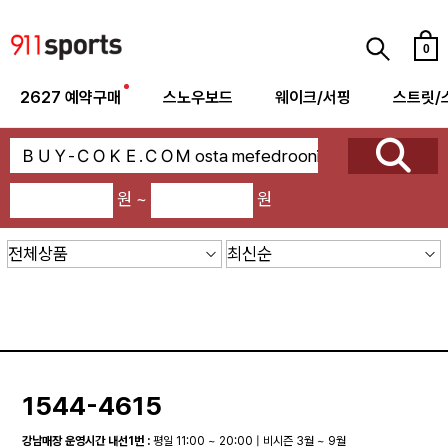
0
2627 예약구매
스노우보드
웨이크/서핑
스트릿/
원 ~
원
1544-4615
강남매장 운영시간 내선1번 :
평일 11:00 ~ 20:00 | 비시즌 3월 ~ 9월